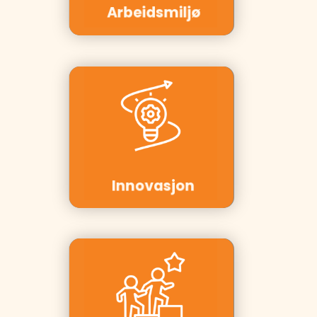
Arbeidsmiljø
Kunder:
Innovasjon
Norge, Tine
Innovasjon
Kunder:
Telenor,
Equinor,
PwC, Aker