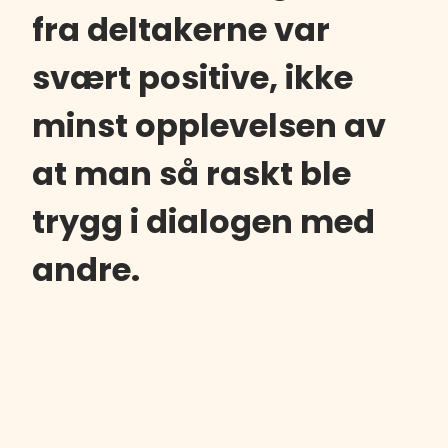
fra deltakerne var
svært positive, ikke
minst opplevelsen av
at man så raskt ble
trygg i dialogen med
andre.
Som alle andre måtte
Finansforbundet tenke nytt i
2020, og legge over all