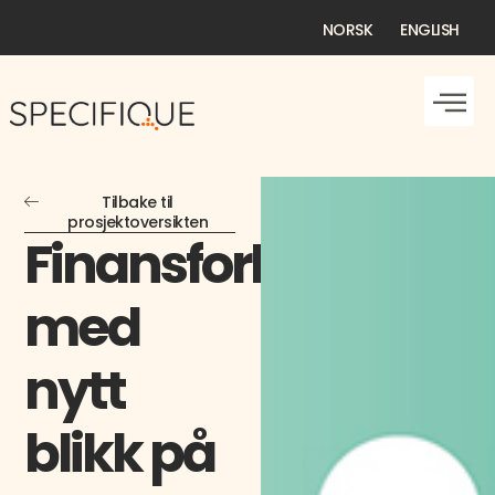
NORSK
ENGLISH
Tilbake til
prosjektoversikten
Finansforbundet
med
nytt
blikk på