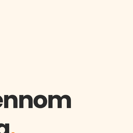
gjennom
g
.