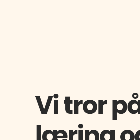
Vi tror 
læring o