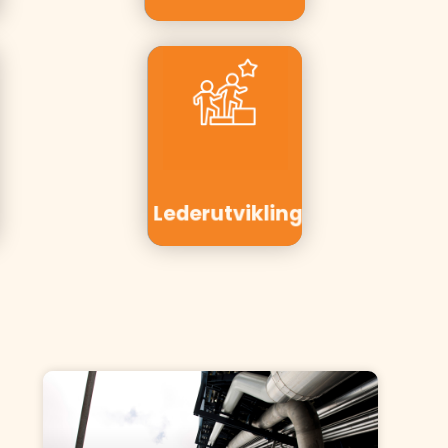
Kunder:
Telenor,
Equinor,
PwC, Aker
Solutions,
Elvia
Lederutvikling