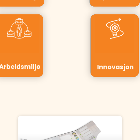
Kunder:
Spekter,
Kunder:
Moelven,
Innovasjon
KS, SalMar,
Norge,
NAV
Tine
Arbeidsmiljø
Innovasjon