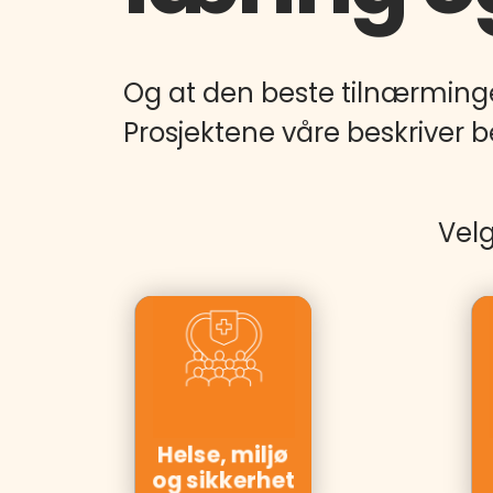
Og at den beste tilnærminge
Prosjektene våre beskriver be
Velg
Kunder:
Equinor,
Yara,
Essity,
Spekter,
Røde Kors,
Helse, miljø
Posten
og sikkerhet