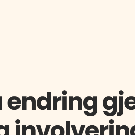
på endring 
g involverin