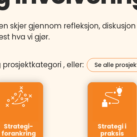
n skjer gjennom refleksjon, diskusjon 
st hva vi gjør.
 prosjektkategori , eller:
Se alle prosjek
Kunder:
Kunder:
Statkraft,
Elvia, DNB,
Hafslund,
PwC, NRK,
Moelven,
Strategi-
Strategi i
Bring
Telenor
forankring
praksis