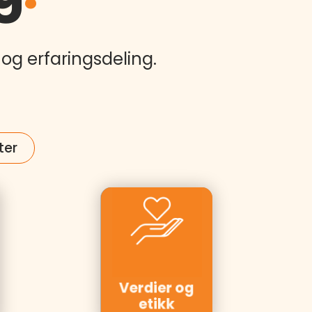
og erfaringsdeling.
ter
Kunder:
PwC, Tine,
Hurtigruten,
Verdier og
Møller
etikk