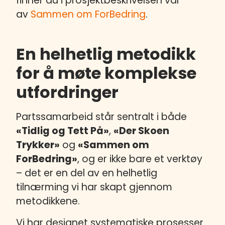
finner du i prosjektbeskrivelsen vår
av
Sammen om ForBedring
.
En helhetlig metodikk
for å møte komplekse
utfordringer
Partssamarbeid står sentralt i både
«Tidlig og Tett På»
,
«Der Skoen
Trykker»
og
«Sammen om
ForBedring»
, og er ikke bare et verktøy
– det er en del av en helhetlig
tilnærming vi har skapt gjennom
metodikkene.
Vi har designet systematiske prosesser