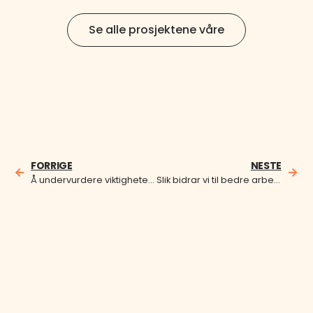
Se alle prosjektene våre
FORRIGE
NESTE
Å undervurdere viktigheten av samarbeid kan koste deg dyrt
Slik bidrar vi til bedre arbeidsmiljø og lavere sykefravær i norske sykehus