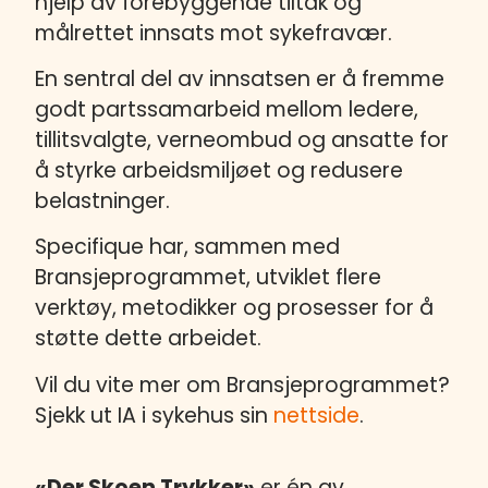
hjelp av forebyggende tiltak og
målrettet innsats mot sykefravær.
En sentral del av innsatsen er å fremme
godt partssamarbeid mellom ledere,
tillitsvalgte, verneombud og ansatte for
å styrke arbeidsmiljøet og redusere
belastninger.
Specifique har, sammen med
Bransjeprogrammet, utviklet flere
verktøy, metodikker og prosesser for å
støtte dette arbeidet.
Vil du vite mer om Bransjeprogrammet?
Sjekk ut IA i sykehus sin
nettside
.
«Der Skoen Trykker»
er én av