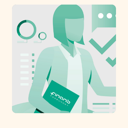
Finansforbundet
med nytt blikk på
rollen som
tillitsvalgt